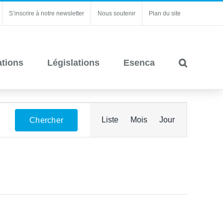
S’inscrire à notre newsletter
Nous soutenir
Plan du site
ations
Législations
Esenca
Navigation
Liste
Mois
Jour
Chercher
de
vues
Évènement