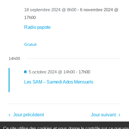
18 septembre 2024 @ 8h00
-
6 novembre 2024 @
17h00
Radio papote
Gratuit
14h00
Mis
5 octobre 2024 @ 14h00
-
17h00
en
Les SAM – Samedi Ados Mensuels
avant
Jour précédent
Jour suivant
Ce site utilise des cookies et vous donne le contrôle sur ce que vo