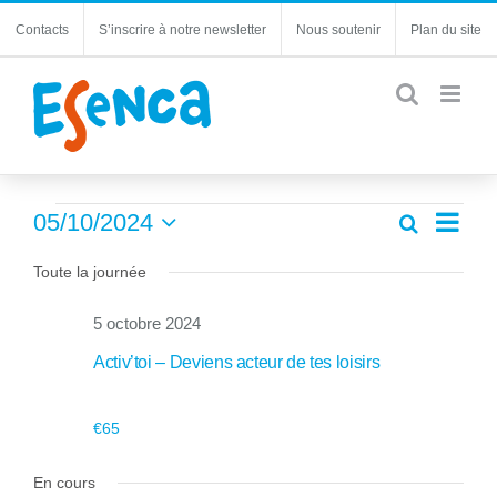
Passer
Contacts
S’inscrire à notre newsletter
Nous soutenir
Plan du site
au
contenu
Évènements
Navi
05/10/2024
Recherche
Recherc
Jour
de
Sélectionnez
for
et
une
Toute la journée
vues
navigatio
5
date.
Évèn
de
5 octobre 2024
octobre
vues
Activ’toi – Deviens acteur de tes loisirs
Évèneme
2024
€65
En cours