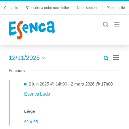
Passer
Contacts
S’inscrire à notre newsletter
Nous soutenir
Plan du site
au
contenu
Évènements
Navi
12/11/2025
Recherche
Recherc
Jour
de
Sélectionnez
for
et
une
En cours
vues
navigatio
12
date.
Évèn
de
Mis
2 juin 2025 @ 14h00
-
2 mars 2026 @ 17h00
novembre
vues
en
Esenca Ludo
Évèneme
2025
avant
Liège
€2 à €5