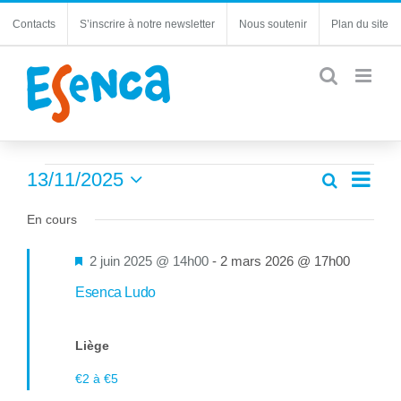
Passer
Contacts
S’inscrire à notre newsletter
Nous soutenir
Plan du site
au
contenu
Évènements
Navi
13/11/2025
Recherche
Recherc
Jour
de
Sélectionnez
for
et
une
En cours
vues
navigatio
13
date.
Évèn
de
Mis
2 juin 2025 @ 14h00
-
2 mars 2026 @ 17h00
novembre
vues
en
Esenca Ludo
Évèneme
2025
avant
Liège
€2 à €5