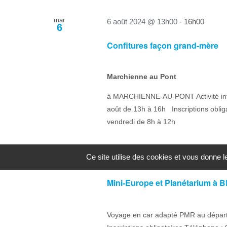
mar
6 août 2024 @ 13h00
-
16h00
6
Confitures façon grand-mère
Marchienne au Pont
à MARCHIENNE-AU-PONT Activité inter
août de 13h à 16h Inscriptions oblig
vendredi de 8h à 12h
Ce site utilise des cookies et vous donne 
mer
7 août 2024
7
Mini-Europe et Planétarium à
Voyage en car adapté PMR au départ