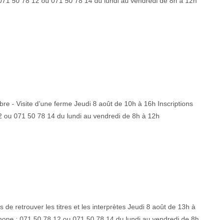
: 071 50 78 12 ou 071 50 78 14 du lundi au vendredi de 8h à 12h
re - Visite d’une ferme Jeudi 8 août de 10h à 16h Inscriptions
2 ou 071 50 78 14 du lundi au vendredi de 8h à 12h
e retrouver les titres et les interprètes Jeudi 8 août de 13h à
hone : 071 50 78 12 ou 071 50 78 14 du lundi au vendredi de 8h