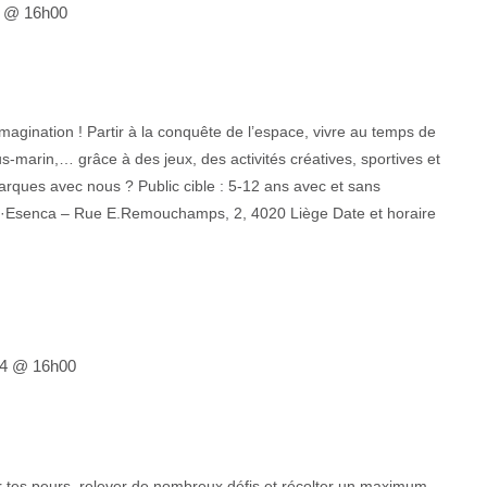
24 @ 16h00
agination ! Partir à la conquête de l’espace, vivre au temps de
s-marin,… grâce à des jeux, des activités créatives, sportives et
barques avec nous ? Public cible : 5-12 ans avec et sans
ris·Esenca – Rue E.Remouchamps, 2, 4020 Liège Date et horaire
024 @ 16h00
r tes peurs, relever de nombreux défis et récolter un maximum