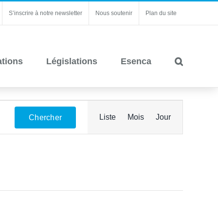
S’inscrire à notre newsletter
Nous soutenir
Plan du site
ations
Législations
Esenca
Navigation
Liste
Mois
Jour
Chercher
de
vues
Évènement