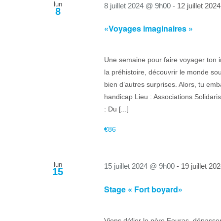
lun
8 juillet 2024 @ 9h00
-
12 juillet 20
8
«Voyages imaginaires »
Une semaine pour faire voyager ton im
la préhistoire, découvrir le monde sou
bien d’autres surprises. Alors, tu em
handicap Lieu : Associations Solida
: Du [...]
€86
lun
15 juillet 2024 @ 9h00
-
19 juillet 2
15
Stage « Fort boyard»
Viens défier le père Fouras, dépasse