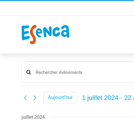
Passer
au
contenu
Évènements
Recherche
Saisir
et
mot-
navigation
clé.
1 juillet 2024
 - 
22 
Aujourd’hui
de
Rechercher
Sélectionnez
vues
Évènements
une
par
Évènements
juillet 2024
date.
mot-
clé.