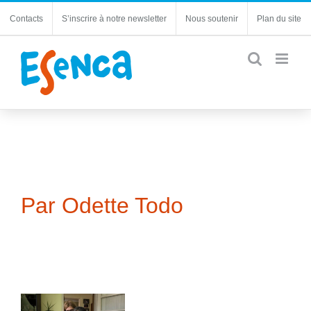
Passer
Contacts
S’inscrire à notre newsletter
Nous soutenir
Plan du site
au
contenu
Par Odette Todo