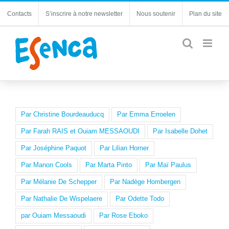
Passer
Contacts
S’inscrire à notre newsletter
Nous soutenir
Plan du site
au
contenu
Étiquettes
Par Christine Bourdeauducq
Par Emma Erroelen
Par Farah RAIS et Ouiam MESSAOUDI
Par Isabelle Dohet
Par Joséphine Paquot
Par Lilian Horner
Par Manon Cools
Par Marta Pinto
Par Maï Paulus
Par Mélanie De Schepper
Par Nadège Hombergen
Par Nathalie De Wispelaere
Par Odette Todo
par Ouiam Messaoudi
Par Rose Eboko