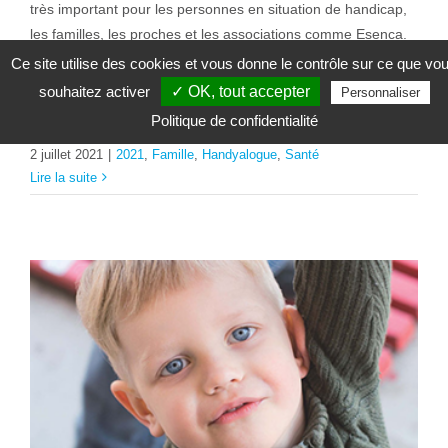
très important pour les personnes en situation de handicap,
les familles, les proches et les associations comme Esenca.
Cet article sera un outil : pour défendre les droits des
Ce site utilise des cookies et vous donne le contrôle sur ce que vo
personnes en situation [...]
souhaitez activer
✓ OK, tout accepter
Personnaliser
Politique de confidentialité
2 juillet 2021
|
2021
,
Famille
,
Handyalogue
,
Santé
Lire la suite