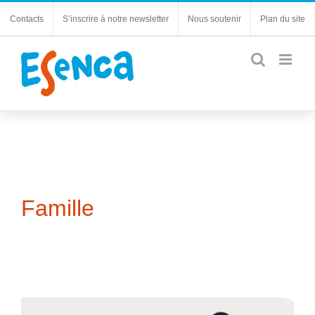
Passer
Contacts
S’inscrire à notre newsletter
Nous soutenir
Plan du site
au
contenu
Famille