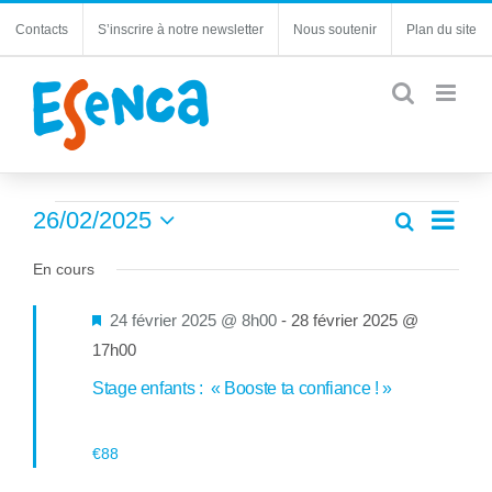
Passer
Contacts
S’inscrire à notre newsletter
Nous soutenir
Plan du site
au
contenu
Évènements
Navi
26/02/2025
Recherche
Recherc
Jour
de
Sélectionnez
for
et
une
En cours
vues
navigatio
26
date.
Évèn
de
Mis
24 février 2025 @ 8h00
-
28 février 2025 @
février
vues
en
17h00
Évèneme
2025
avant
Stage enfants : « Booste ta confiance ! »
€88