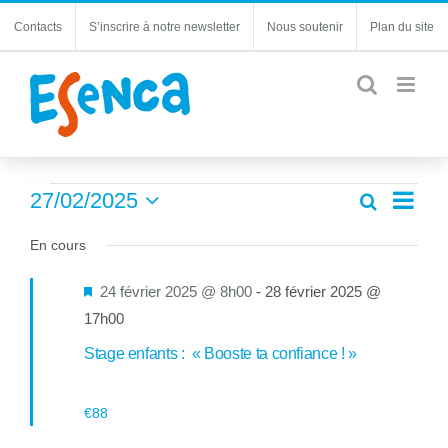
Passer
Contacts
S’inscrire à notre newsletter
Nous soutenir
Plan du site
au
contenu
Évènements
Navi
27/02/2025
Recherche
Recherc
Jour
de
Sélectionnez
for
et
une
En cours
vues
navigatio
27
date.
Évèn
de
Mis
24 février 2025 @ 8h00
-
28 février 2025 @
février
vues
en
17h00
Évèneme
2025
avant
Stage enfants : « Booste ta confiance ! »
€88