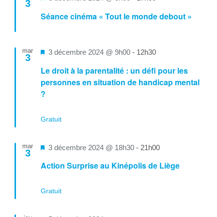
3
en
Séance cinéma « Tout le monde debout »
avant
mar
Mis
3 décembre 2024 @ 9h00
-
12h30
3
en
Le droit à la parentalité : un défi pour les
avant
personnes en situation de handicap mental
?
Gratuit
mar
Mis
3 décembre 2024 @ 18h30
-
21h00
3
en
Action Surprise au Kinépolis de Liège
avant
Gratuit