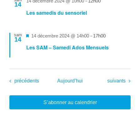
14 décembre 2024 @ 10h00
-
12h00
14
Les samedis du sensoriel
sam
Mis
14 décembre 2024 @ 14h00
-
17h00
14
en
Les SAM – Samedi Ados Mensuels
avant
Évènements
Évènements
précédents
Aujourd’hui
suivants
S’abonner au calendrier