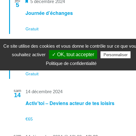
jeu
Mis
5 décembre 2024
5
en
Journée d’échanges
avant
Gratuit
Ce site utilise des cookies et vous donne le contrôle sur ce que vo
sam
Mis
7 décembre 2024 @ 14h00
-
17h00
7
souhaitez activer
✓ OK, tout accepter
en
Personnaliser
Session d’écoute – Les contistadors
avant
Politique de confidentialité
Gratuit
sam
14 décembre 2024
14
Activ’toi – Deviens acteur de tes loisirs
€65
sam