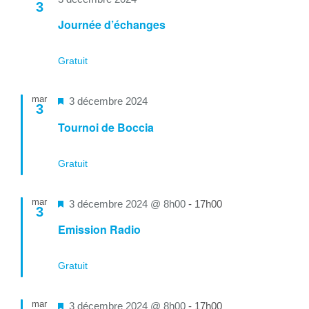
3
Journée d’échanges
Gratuit
mar
Mis
3 décembre 2024
3
en
Tournoi de Boccia
avant
Gratuit
mar
Mis
3 décembre 2024 @ 8h00
-
17h00
3
en
Emission Radio
avant
Gratuit
mar
Mis
3 décembre 2024 @ 8h00
-
17h00