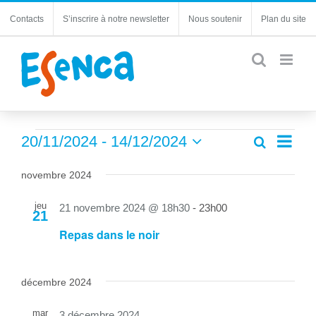
Passer
Contacts
S’inscrire à notre newsletter
Nous soutenir
Plan du site
au
contenu
Évènements
Navi
20/11/2024
 - 
14/12/2024
Recherche
Recherc
Liste
de
Sélectionnez
et
une
vues
novembre 2024
navigatio
date.
Évèn
de
jeu
21 novembre 2024 @ 18h30
-
23h00
21
vues
Repas dans le noir
Évèneme
décembre 2024
mar
3 décembre 2024